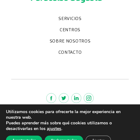
SERVICIOS
Chequeos y revisiones médicas
Diagnóstico por la imagen
Especialidades
CENTROS
Paracelso Diagnóstico Médico
Policlínica Sagasta
SOBRE NOSOTROS
Trabaja con nosotros
Preguntas frecuentes
Quiénes somos
CONTACTO
Noticias
We're hiring!
policlinica@paracelsosagasta.es
664234658
976 218 131
Lunes a viernes 9-19h
Utilizamos cookies para ofrecerte la mejor experiencia en
Política de cookies
nuestra web.
Aviso legal
Puedes aprender más sobre qué cookies utilizamos o
desactivarlas en los
ajustes
.
Política de Privacidad
Política de calidad