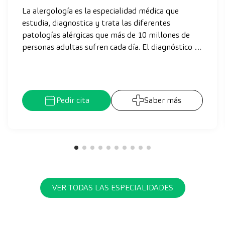
La alergología es la especialidad médica que
estudia, diagnostica y trata las diferentes
patologías alérgicas que más de 10 millones de
personas adultas sufren cada día. El diagnóstico en
fases iniciales de la enfermedad permite controlar
los síntomas evitando que progresen y se agraven,
lo que revierte en la mejora de la calidad de vida
de nuestros pacientes.
Pedir cita
Saber más
VER TODAS LAS ESPECIALIDADES