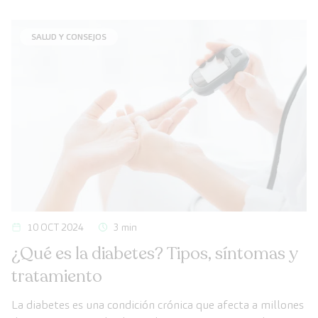
incómodos, en casos más graves puede requerir atención
médica urgente.
SALUD Y CONSEJOS
10 OCT 2024
3 min
¿Qué es la diabetes? Tipos, síntomas y
tratamiento
La diabetes es una condición crónica que afecta a millones