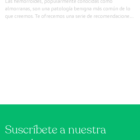
Las hemorroides, popularmente conocidas como
almorranas, son una patología benigna más común de lo
que creemos. Te ofrecemos una serie de recomendaciones
para prevenir su aparición y aliviar las molestias asociadas.
Suscríbete a nuestra