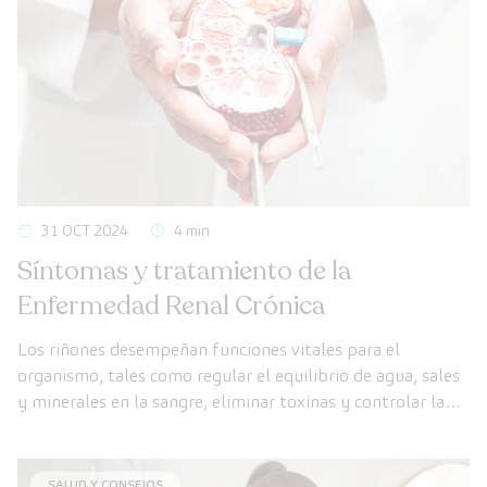
31 OCT 2024
4 min
Síntomas y tratamiento de la
Enfermedad Renal Crónica
Los riñones desempeñan funciones vitales para el
organismo, tales como regular el equilibrio de agua, sales
y minerales en la sangre, eliminar toxinas y controlar la
presión arterial. Con el envejecimiento, su capacidad para
filtrar los desechos y eliminar el exceso de agua a través
de la orina disminuye progresivamente.
SALUD Y CONSEJOS