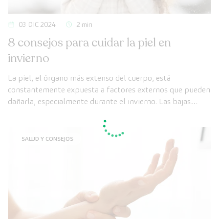
03 DIC 2024
2 min
8 consejos para cuidar la piel en
invierno
La piel, el órgano más extenso del cuerpo, está
constantemente expuesta a factores externos que pueden
dañarla, especialmente durante el invierno. Las bajas
temperaturas, el viento y el aire seco del ambiente
afectan zonas sensibles como las mejillas, el cuello, el
escote y las manos.
SALUD Y CONSEJOS