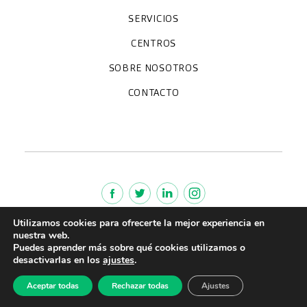
SERVICIOS
Chequeos y revisiones médicas
Diagnóstico por la imagen
Especialidades
CENTROS
Paracelso Diagnóstico Médico
Policlínica Sagasta
SOBRE NOSOTROS
Trabaja con nosotros
Preguntas frecuentes
Quiénes somos
CONTACTO
Noticias
We're hiring!
policlinica@paracelsosagasta.es
664234658
976 218 131
Lunes a viernes 9-19h
Utilizamos cookies para ofrecerte la mejor experiencia en
Política de cookies
nuestra web.
Aviso legal
Puedes aprender más sobre qué cookies utilizamos o
desactivarlas en los
ajustes
.
Política de Privacidad
Política de calidad
Aceptar todas
Rechazar todas
Ajustes
CreuBlanca © 2022 |