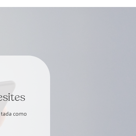
esites
ratada como