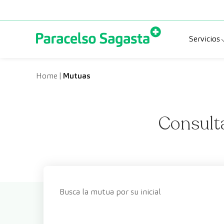
Saltar al contenido
Servicios
Espec
Home
|
Mutuas
Prueb
Consult
Chequ
Busca la mutua por su inicial