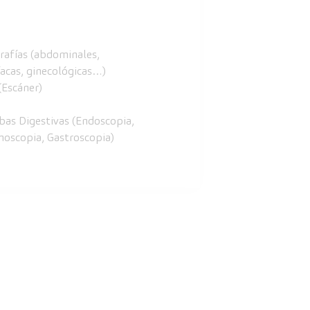
rafías (abdominales,
íacas, ginecológicas…)
(Escáner)
bas Digestivas (Endoscopia,
noscopia, Gastroscopia)