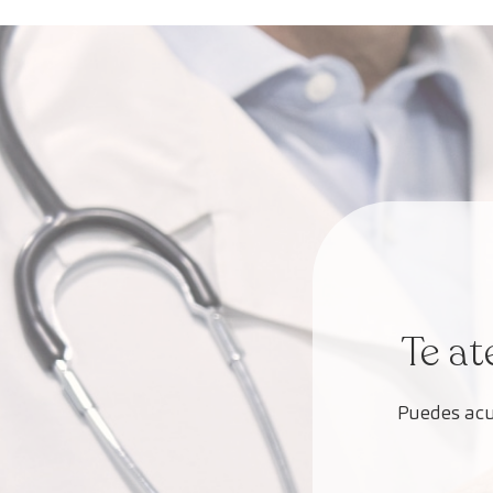
Te at
Puedes acu