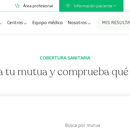
Área profesional
Información paciente
Centros
Equipo médico
Nosotros
MIS RESULT
Mutuas
Información pruebas
ialidades
Policlínica Sagasta
Quiénes somos
as diagnósticas
Paracelso Diagnóstico Médico
Trabaja con nosotros
COBERTURA SANITARIA
a tu mutua y comprueba qué 
eos y revisiones médicas
Centros Cataluña
Blog
Preguntas frecuentes
Busca por mutua