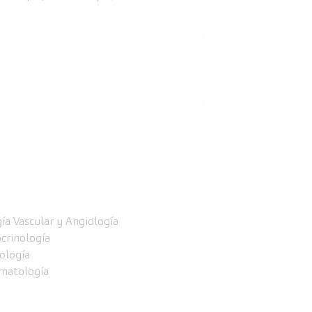
gía Vascular y Angiología
crinología
ología
matología