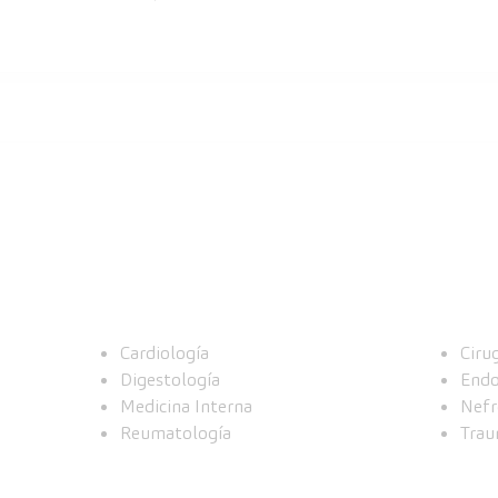
Cardiología
Ciru
Digestología
Endo
Medicina Interna
Nefr
Reumatología
Trau