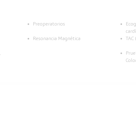
Preoperatorios
Ecog
card
Resonancia Magnética
TAC 
,
Prue
Colo