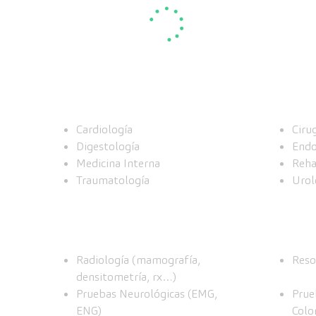
Cardiología
Ciru
Digestología
Endo
Medicina Interna
Reha
Traumatología
Urol
Radiología (mamografía,
Reso
densitometría, rx…)
Pruebas Neurológicas (EMG,
Prue
ENG)
Colo