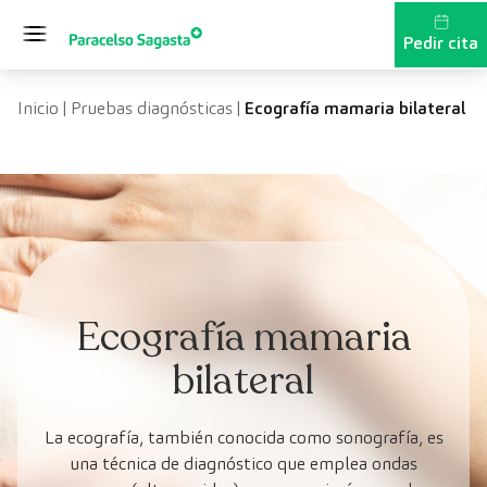
Saltar al contenido
Pedir cita
Inicio
|
Pruebas diagnósticas
|
Ecografía mamaria bilateral
Ecografía mamaria
bilateral
La ecografía, también conocida como sonografía, es
una técnica de diagnóstico que emplea ondas