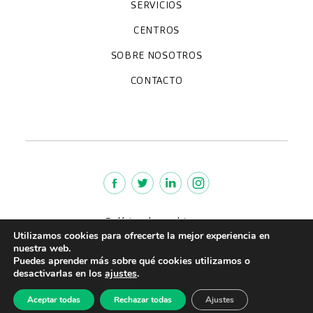
SERVICIOS
Chequeos y revisiones médicas
Diagnóstico por la imagen
Especialidades
CENTROS
Paracelso Diagnóstico Médico
Policlínica Sagasta
SOBRE NOSOTROS
Trabaja con nosotros
Preguntas frecuentes
Quiénes somos
CONTACTO
Noticias
We're hiring!
policlinica@paracelsosagasta.es
664234658
976 218 131
Lunes a viernes 9-19h
Política de cookies
Utilizamos cookies para ofrecerte la mejor experiencia en
Aviso legal
nuestra web.
Política de Privacidad
Puedes aprender más sobre qué cookies utilizamos o
Política de calidad
desactivarlas en los
ajustes
.
CreuBlanca © 2022 |
Aceptar todas
Rechazar todas
Ajustes