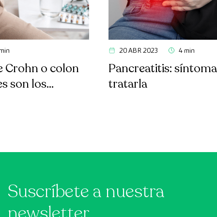
 min
20 ABR 2023
4 min
 Crohn o colon
Pancreatitis: síntom
es son los
tratarla
Suscríbete a nuestra
newsletter