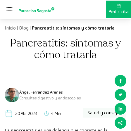
Saltar al contenido
Pedir cita
Inicio
|
Blog
|
Pancreatitis: síntomas y cómo tratarla
Pancreatitis: síntomas y
cómo tratarla
Ángel Ferrández Arenas
Consultas digestivo y endoscopias
Salud y consejos
20 Abr 2023
4 Min
La
pancreatitis
es una dolencia que consiste en la