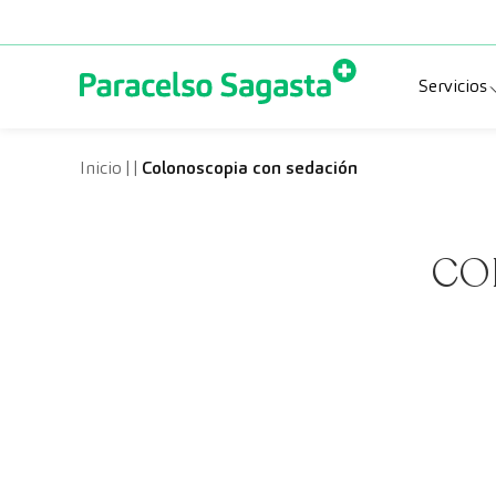
Saltar al contenido
Servicios
Espec
Inicio
|
|
Colonoscopia con sedación
Prueb
CO
Chequ