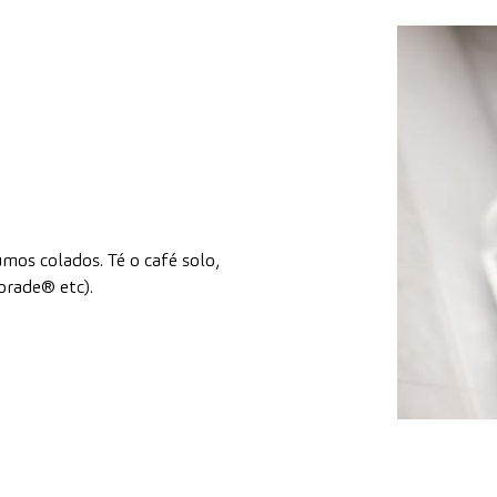
umos colados. Té o café solo,
orade® etc).