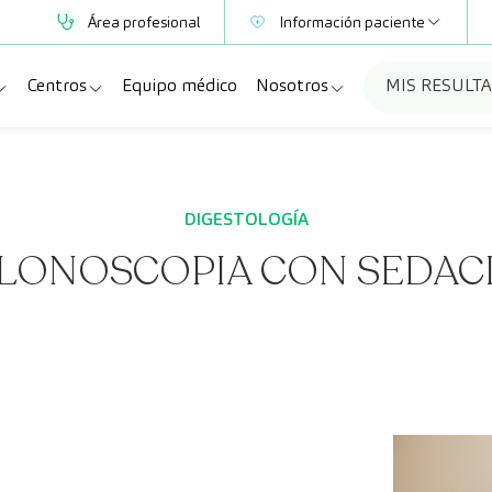
Área profesional
Información paciente
Centros
Equipo médico
Nosotros
MIS RESULT
Mutuas
Información pruebas
ialidades
Policlínica Sagasta
Quiénes somos
as diagnósticas
Paracelso Diagnóstico Médico
Trabaja con nosotros
DIGESTOLOGÍA
LONOSCOPIA CON SEDAC
eos y revisiones médicas
Centros Cataluña
Blog
Preguntas frecuentes