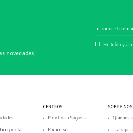
Introduce tu emai
Consentimiento
He leído y ac
ras novedades!
CENTROS
SOBRE NO
lidades
Policlínica Sagasta
Quiénes 
ico por la
Paracelso
Trabaja c