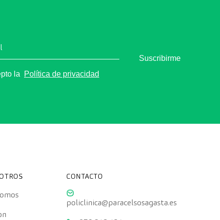
l
Suscribirme
epto la
Política de privacidad
SOTROS
CONTACTO
somos
policlinica@paracelsosagasta.es
on