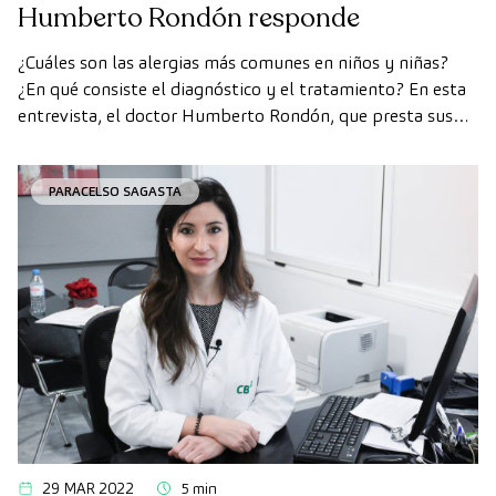
Humberto Rondón responde
¿Cuáles son las alergias más comunes en niños y niñas?
¿En qué consiste el diagnóstico y el tratamiento? En esta
entrevista, el doctor Humberto Rondón, que presta sus
servicios en la Clínica Paracelso Sagasta desde 2017 en la
consulta de Alergología general, responde sobre las dudas
PARACELSO SAGASTA
más comunes sobre las alergias infantiles. Una etapa en …
Continued
29 MAR 2022
5 min