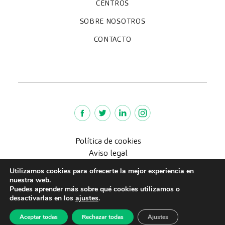
Chequeos y revisiones médicas
Diagnóstico por la imagen
Especialidades
CENTROS
Paracelso Diagnóstico Médico
Policlínica Sagasta
SOBRE NOSOTROS
Trabaja con nosotros
Preguntas frecuentes
Quiénes somos
CONTACTO
Noticias
We're hiring!
policlinica@paracelsosagasta.es
664234658
976 218 131
Lunes a viernes 9-19h
Política de cookies
Aviso legal
Política de Privacidad
Utilizamos cookies para ofrecerte la mejor experiencia en
Política de calidad
nuestra web.
Puedes aprender más sobre qué cookies utilizamos o
CreuBlanca © 2022 |
desactivarlas en los
ajustes
.
Aceptar todas
Rechazar todas
Ajustes