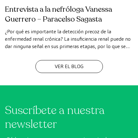
Entrevista a la nefróloga Vanessa
Guerrero – Paracelso Sagasta
¿Por qué es importante la detección precoz de la
enfermedad renal crónica? La insuficiencia renal puede no
dar ninguna señal en sus primeras etapas, por lo que se
considera “una enfermedad silente”. Así lo apunta la Dra.
Vanessa Guerrero Granados, nefróloga de Paracelso
VER EL BLOG
Sagasta, que incide en que solo efectuando un diagnóstico
precoz es posible …
Continued
Suscríbete a nuestra
newsletter