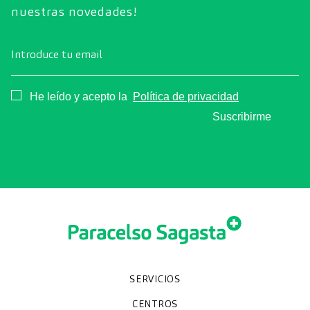
nuestras novedades!
Introduce tu email
Consentimiento
He leído y acepto la
Política de privacidad
Suscribirme
SERVICIOS
Chequeos y revisiones médicas
Diagnóstico por la imagen
Especialidades
CENTROS