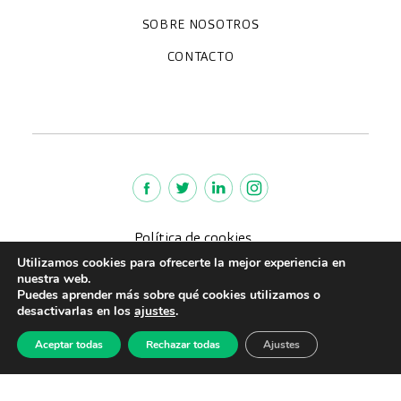
Paracelso Diagnóstico Médico
Policlínica Sagasta
SOBRE NOSOTROS
Trabaja con nosotros
Preguntas frecuentes
Quiénes somos
CONTACTO
Noticias
We're hiring!
policlinica@paracelsosagasta.es
664234658
976 218 131
Lunes a viernes 9-19h
Política de cookies
Aviso legal
Utilizamos cookies para ofrecerte la mejor experiencia en
nuestra web.
Política de Privacidad
Puedes aprender más sobre qué cookies utilizamos o
Política de calidad
desactivarlas en los
ajustes
.
CreuBlanca © 2022 |
Aceptar todas
Rechazar todas
Ajustes