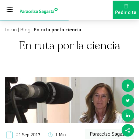
Saltar al contenido
Pedir cita
Inicio
|
Blog
|
En ruta por la ciencia
En ruta por la ciencia
Paracelso Sagasta
21 Sep 2017
1 Min