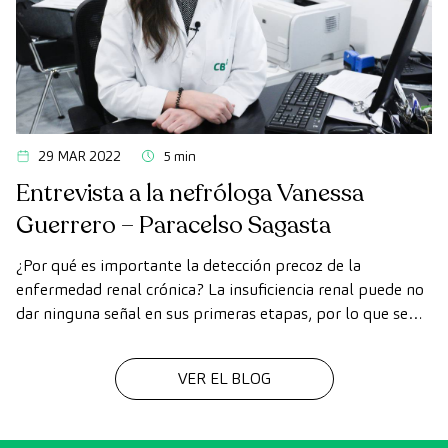
29 MAR 2022
5 min
Entrevista a la nefróloga Vanessa
Guerrero – Paracelso Sagasta
¿Por qué es importante la detección precoz de la
enfermedad renal crónica? La insuficiencia renal puede no
dar ninguna señal en sus primeras etapas, por lo que se
considera “una enfermedad silente”. Así lo apunta la Dra.
Vanessa Guerrero Granados, nefróloga de Paracelso
VER EL BLOG
Sagasta, que incide en que solo efectuando un diagnóstico
precoz es posible …
Continued