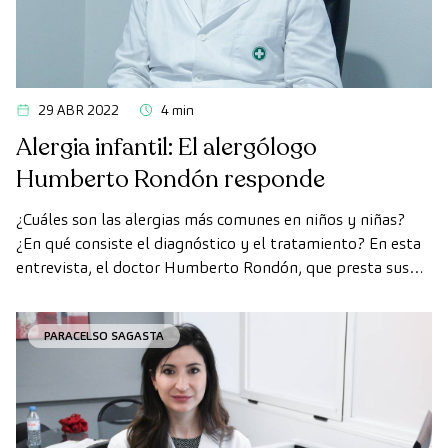
29 ABR 2022
4 min
Alergia infantil: El alergólogo
Humberto Rondón responde
¿Cuáles son las alergias más comunes en niños y niñas?
¿En qué consiste el diagnóstico y el tratamiento? En esta
entrevista, el doctor Humberto Rondón, que presta sus
servicios en la Clínica Paracelso Sagasta desde 2017 en la
consulta de Alergología general, responde sobre las dudas
PARACELSO SAGASTA
más comunes sobre las alergias infantiles. Una etapa en …
Continued