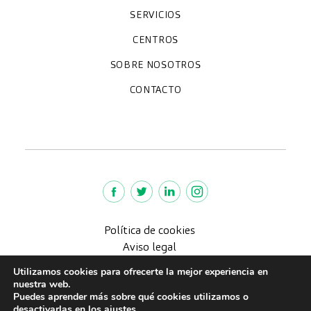
SERVICIOS
Chequeos y revisiones médicas
Diagnóstico por la imagen
Especialidades
CENTROS
Paracelso Diagnóstico Médico
Policlínica Sagasta
SOBRE NOSOTROS
Trabaja con nosotros
Preguntas frecuentes
Quiénes somos
CONTACTO
Noticias
We're hiring!
policlinica@paracelsosagasta.es
664234658
976 218 131
Lunes a viernes 9-19h
Política de cookies
Aviso legal
Política de Privacidad
Utilizamos cookies para ofrecerte la mejor experiencia en
Política de calidad
nuestra web.
Puedes aprender más sobre qué cookies utilizamos o
CreuBlanca © 2022 |
desactivarlas en los
ajustes
.