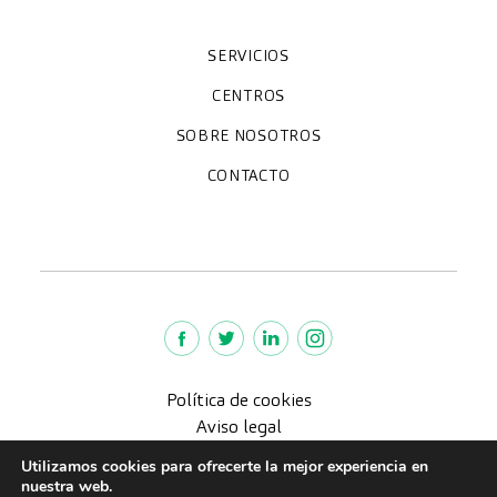
SERVICIOS
Chequeos y revisiones médicas
Diagnóstico por la imagen
Especialidades
CENTROS
Paracelso Diagnóstico Médico
Policlínica Sagasta
SOBRE NOSOTROS
Trabaja con nosotros
Preguntas frecuentes
Quiénes somos
CONTACTO
Noticias
We're hiring!
policlinica@paracelsosagasta.es
664234658
976 218 131
Lunes a viernes 9-19h
Política de cookies
Aviso legal
Política de Privacidad
Utilizamos cookies para ofrecerte la mejor experiencia en
Política de calidad
nuestra web.