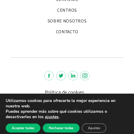
Chequeos y revisiones médicas
Diagnóstico por la imagen
Especialidades
CENTROS
Paracelso Diagnóstico Médico
Policlínica Sagasta
SOBRE NOSOTROS
Trabaja con nosotros
Preguntas frecuentes
Quiénes somos
CONTACTO
Noticias
We're hiring!
policlinica@paracelsosagasta.es
664234658
976 218 131
Lunes a viernes 9-19h
Política de cookies
Aviso legal
Utilizamos cookies para ofrecerte la mejor experiencia en
nuestra web.
Política de Privacidad
Puedes aprender más sobre qué cookies utilizamos o
Política de calidad
desactivarlas en los
ajustes
.
CreuBlanca © 2022 |
Aceptar todas
Rechazar todas
Ajustes